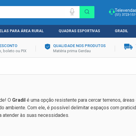
Televenda
(51) 3723-151
ELAS PARA ÁREA RURAL
QUADRAS ESPORTIVAS
GRADIL
DESCONTO
QUALIDADE NOS PRODUTOS
, boleto ou PIX
Matéria prima Gerdau
ade! O
Gradil
é uma opção resistente para cercar terrenos, áreas c
do ambiente. Com ele, é possível delimitar espaços com pratici
ra atender às suas necessidades.