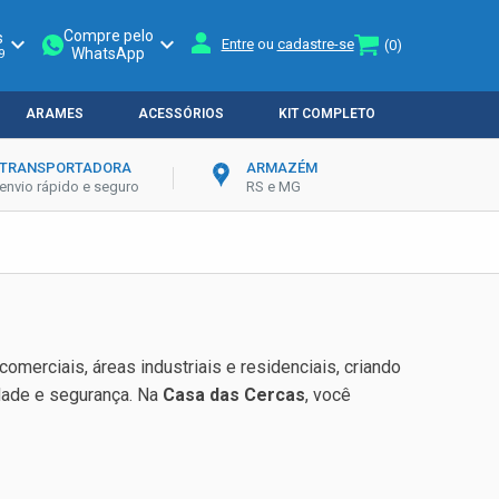
Compre pelo
s
keyboard_arrow_down
keyboard_arrow_down
Entre
ou
cadastre-se
(0)
WhatsApp
9
ARAMES
ACESSÓRIOS
KIT COMPLETO
TRANSPORTADORA
ARMAZÉM
envio rápido e seguro
RS e MG
omerciais, áreas industriais e residenciais, criando
dade e segurança. Na
Casa das Cercas
, você