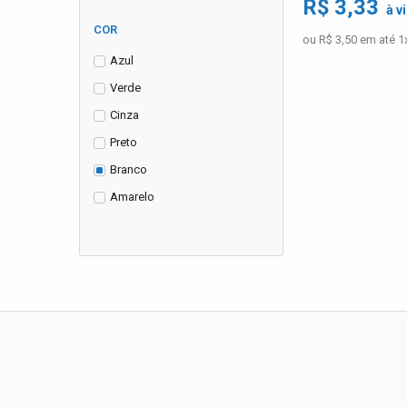
R$ 3,33
à v
COR
ou R$ 3,50 em até 1
Azul
Verde
Cinza
Preto
Branco
Amarelo