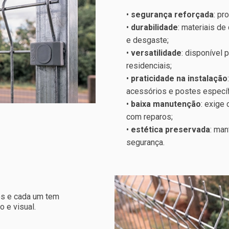
•
segurança reforçada
: pr
•
durabilidade
: materiais d
e desgaste;
•
versatilidade
: disponível p
residenciais;
•
praticidade na instalação
acessórios e postes específ
•
baixa manutenção
: exige
com reparos;
•
estética preservada
: ma
segurança.
os e cada um tem
o e visual.