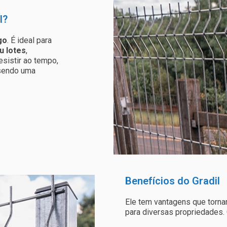
l?
go
. É ideal para
u lotes
,
sistir ao tempo,
 sendo uma
Benefícios do Gradil
Ele tem vantagens que torna
para diversas propriedades. 