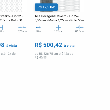
R$ 12,51
M²
nteiro - Fio 22 -
Tela Hexagonal Viveiro - Fio 24 -
2,5cm - Rolo 50m
0,56mm - Malha 1,25cm - Rolo 50m
50cm
0,71mm
50m
1,25cm
0,56mm
98
R$ 500,42
à vista
à vista
 até 12x de
ou R$ 526,75 em até 12x de
R$ 46,53