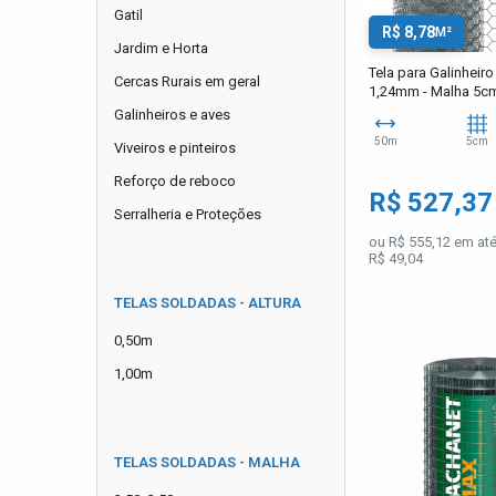
Gatil
R$ 8,78
M²
Jardim e Horta
Tela para Galinheiro 
Cercas Rurais em geral
1,24mm - Malha 5cm
Galinheiros e aves
50m
5cm
Viveiros e pinteiros
Reforço de reboco
R$ 527,3
Serralheria e Proteções
ou R$ 555,12 em até
R$ 49,04
TELAS SOLDADAS - ALTURA
0,50m
1,00m
TELAS SOLDADAS - MALHA