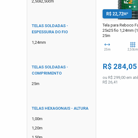
2,50x2,50cm
R$ 22,72
M²
Tela para Reboco F
TELAS SOLDADAS -
25x25 fio 1,24mm (1
ESPESSURA DO FIO
25m
1,24mm
25m
2,50cm
R$ 284,0
TELAS SOLDADAS -
COMPRIMENTO
ou R$ 299,00 em até
R$ 26,41
25m
TELAS HEXAGONAIS - ALTURA
1,00m
1,20m
1,50m