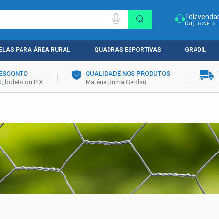
Televenda
(51) 3723-151
ELAS PARA ÁREA RURAL
QUADRAS ESPORTIVAS
GRADIL
DESCONTO
QUALIDADE NOS PRODUTOS
, boleto ou PIX
Matéria prima Gerdau