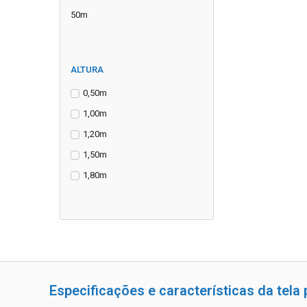
50m
ALTURA
0,50m
1,00m
1,20m
1,50m
1,80m
Especificações e características da tela 