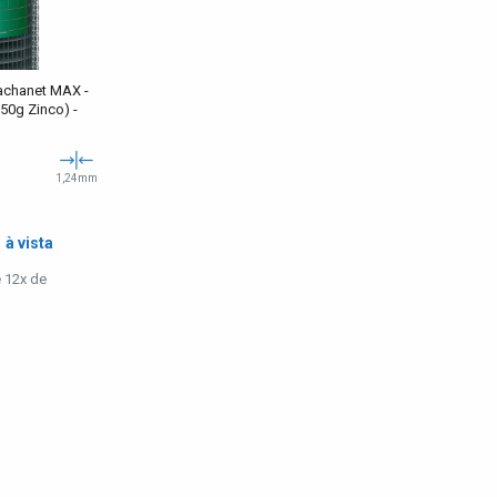
achanet MAX -
50g Zinco) -
1,24mm
5
à vista
 12x de