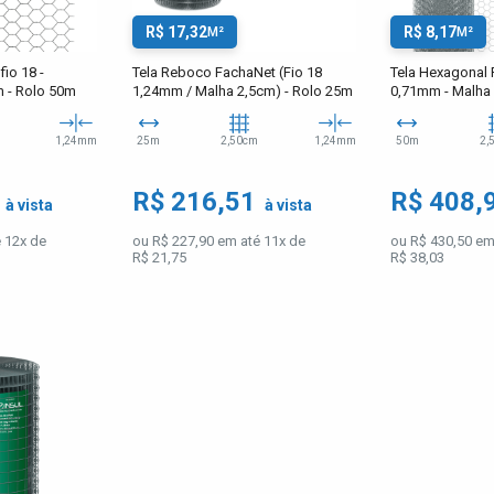
R$ 17,32
R$ 8,17
M²
M²
fio 18 -
Tela Reboco FachaNet (Fio 18
Tela Hexagonal Pi
 - Rolo 50m
1,24mm / Malha 2,5cm) - Rolo 25m
0,71mm - Malha 
1,24mm
25m
2,50cm
1,24mm
50m
2,
7
R$ 216,51
R$ 408,
à vista
à vista
 12x de
ou R$ 227,90 em até 11x de
ou R$ 430,50 em
R$ 21,75
R$ 38,03