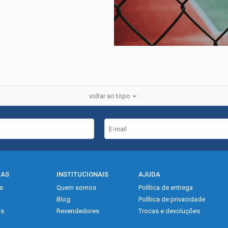
voltar ao topo
IAS
INSTITUCIONAIS
AJUDA
s
Quem somos
Política de entrega
Blog
Política de privacidade
as
Revendedores
Trocas e devoluções