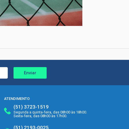
Enviar
ATENDIMENTO
(51) 3723-1519
Segunda a quinta-feira, das 08h00 às 18h00.
Sexta-feira, das 08h00 às 17h00.
(51) 2193-0025