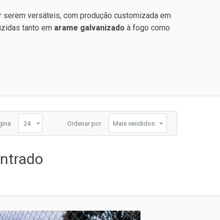
r serem versáteis, com produção customizada em
duzidas tanto em
arame galvanizado
à fogo como
gina
Ordenar por
ntrado