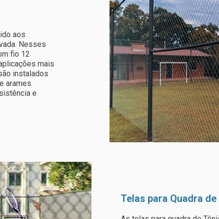
vido aos
evada. Nesses
om fio 12
 aplicações mais
são instalados
de arames
sistência e
Telas para Quadra de
As telas para quadra de Tên