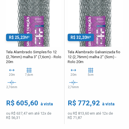
R$ 25,23
R$ 32,20
M²
M²
Tela Alambrado Simples fio 12
Tela Alambrado Galvanizada fio
(2,76mm) malha 3" (7,6cm) - Rolo
12 (2,76mm) malha 2" (5cm) -
20m
Rolo 20m
20m
7,6cm
20m
5cm
2,76mm
2,76mm
R$ 605,60
R$ 772,92
à vista
à vista
ou R$ 637,47 em até 12x de
ou R$ 813,60 em até 12x de
R$ 56,31
R$ 71,87