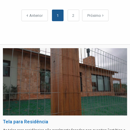
Anterior
1
2
Próximo
Tela para Residência