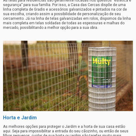
As telas para residências são geralmente focadas nos quesitos “estética e
segurança” para sua família. Por isso, a Casa das Cercas dispõe de uma
linha completa de Gradis e acessórios galvanizados e pintados na cor de
sua escolha, criando assim a possibilidade de personalização de seu
cercamento. Já na linha de telas galvanizadas em rolos, dispomos da linha
mais completa em telas soldadas de todas as espessuras e malhas do
mercado, possibilitando a melhor opção para a sua obra.
Horta e Jardim
As melhores opções para proteger o Jardim e a horta de sua casa estão
aqui. Seja para impossibilitar a entrada do seu cãozinho, ou então de seus
filhos pequenos, cuidar de sua horta ou jardim são tarefas muito mais