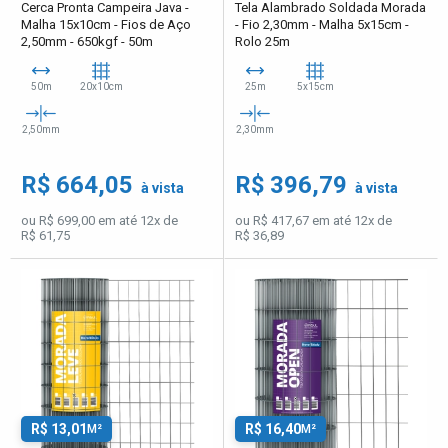
Cerca Pronta Campeira Java -
Tela Alambrado Soldada Morada
Malha 15x10cm - Fios de Aço
- Fio 2,30mm - Malha 5x15cm -
2,50mm - 650kgf - 50m
Rolo 25m
50m
20x10cm
25m
5x15cm
2,50mm
2,30mm
R$ 664,05
R$ 396,79
à vista
à vista
ou R$ 699,00 em até 12x de
ou R$ 417,67 em até 12x de
R$ 61,75
R$ 36,89
R$ 13,01
R$ 16,40
M²
M²