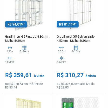
R$ 94,01
R$ 81,11
M²
M²
Gradil Insul G5 Pintado 4,80mm -
Gradil Insul G5 Galvanizado
Malha 5x20cm
4,52mm - Malha 5x20cm
2,50m
5x20cm
2,50m
5x20cm
4,80mm
4,52mm
R$ 359,61
R$ 310,27
à vista
à vista
ou R$ 378,53 em até 12x de
ou R$ 326,60 em até 12x de
R$ 33,44
R$ 28,85