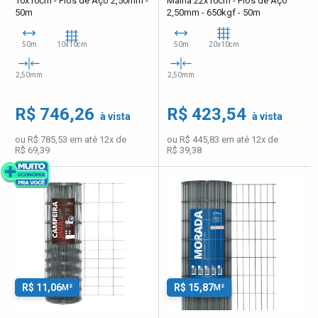
10x10cm - Fios de Aço 2,50mm -
Malha 22x10cm - Fios de Aço
50m
2,50mm - 650kgf - 50m
50m
10x10cm
50m
20x10cm
2,50mm
2,50mm
R$ 746,26
R$ 423,54
à vista
à vista
ou R$ 785,53 em até 12x de
ou R$ 445,83 em até 12x de
R$ 69,39
R$ 39,38
R$ 11,06
R$ 15,87
M²
M²