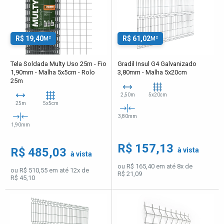
R$ 19,40
R$ 61,02
M²
M²
Tela Soldada Multy Uso 25m - Fio
Gradil Insul G4 Galvanizado
1,90mm - Malha 5x5cm - Rolo
3,80mm - Malha 5x20cm
25m
2,50m
5x20cm
25m
5x5cm
3,80mm
1,90mm
R$ 157,13
R$ 485,03
à vista
à vista
ou R$ 165,40 em até 8x de
ou R$ 510,55 em até 12x de
R$ 21,09
R$ 45,10