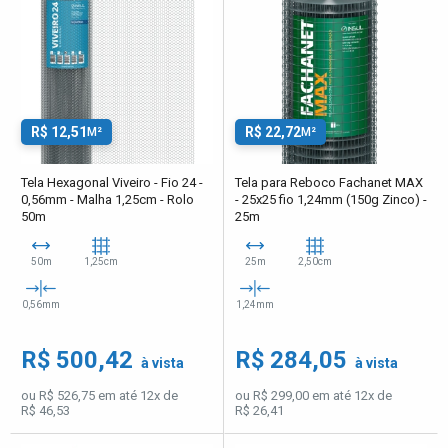
R$ 12,51
R$ 22,72
M²
M²
Tela Hexagonal Viveiro - Fio 24 -
Tela para Reboco Fachanet MAX
0,56mm - Malha 1,25cm - Rolo
- 25x25 fio 1,24mm (150g Zinco) -
50m
25m
50m
1,25cm
25m
2,50cm
0,56mm
1,24mm
R$ 500,42
R$ 284,05
à vista
à vista
ou R$ 526,75 em até 12x de
ou R$ 299,00 em até 12x de
R$ 46,53
R$ 26,41