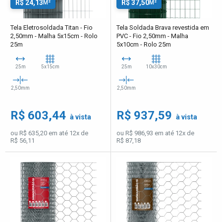
R$ 24,13
R$ 37,50
M²
M²
Tela Eletrosoldada Titan - Fio
Tela Soldada Brava revestida em
2,50mm - Malha 5x15cm - Rolo
PVC - Fio 2,50mm - Malha
25m
5x10cm - Rolo 25m
25m
5x15cm
25m
10x30cm
2,50mm
2,50mm
R$ 603,44
R$ 937,59
à vista
à vista
ou R$ 635,20 em até 12x de
ou R$ 986,93 em até 12x de
R$ 56,11
R$ 87,18