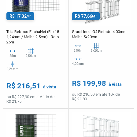
R$ 17,32
R$ 77,66
M²
M²
Tela Reboco FachaNet (Fio 18
Gradil Insul G4 Pintado 4,00mm -
1,24mm / Malha 2,5cm) - Rolo
Malha 5x20cm
25m
2,50m
5x20cm
25m
2,50cm
4,00mm
1,24mm
R$ 199,98
R$ 216,51
à vista
à vista
ou R$ 210,50 em até 10x de
ou R$ 227,90 em até 11x de
R$ 21,89
R$ 21,75