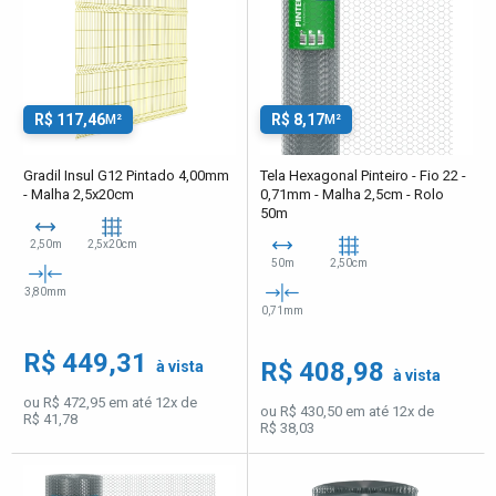
R$ 117,46
R$ 8,17
M²
M²
Gradil Insul G12 Pintado 4,00mm
Tela Hexagonal Pinteiro - Fio 22 -
- Malha 2,5x20cm
0,71mm - Malha 2,5cm - Rolo
50m
2,50m
2,5x20cm
50m
2,50cm
3,80mm
0,71mm
R$ 449,31
R$ 408,98
à vista
à vista
ou R$ 472,95 em até 12x de
ou R$ 430,50 em até 12x de
R$ 41,78
R$ 38,03