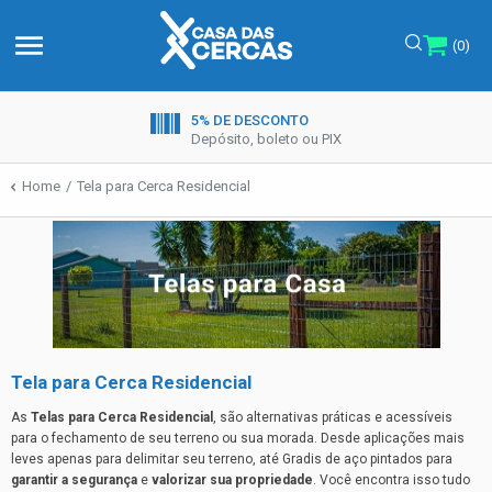
menu
(0)
5% DE DESCONTO
Depósito, boleto ou PIX
Home
Tela para Cerca Residencial
Tela para Cerca Residencial
As
Telas para Cerca Residencial
, são alternativas práticas e acessíveis
para o fechamento de seu terreno ou sua morada. Desde aplicações mais
leves apenas para delimitar seu terreno, até Gradis de aço pintados para
garantir a segurança
e
valorizar sua propriedade
. Você encontra isso tudo