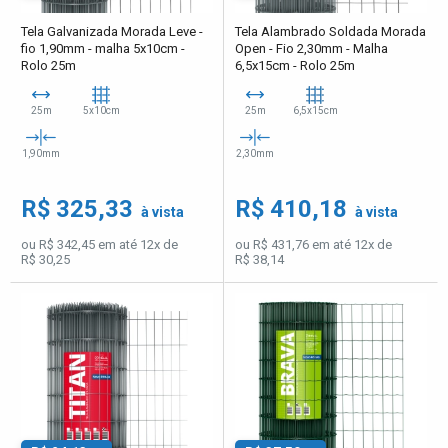
Tela Galvanizada Morada Leve -
Tela Alambrado Soldada Morada
fio 1,90mm - malha 5x10cm -
Open - Fio 2,30mm - Malha
Rolo 25m
6,5x15cm - Rolo 25m
25m
5x10cm
25m
6,5x15cm
1,90mm
2,30mm
R$ 325,33
R$ 410,18
à vista
à vista
ou R$ 342,45 em até 12x de
ou R$ 431,76 em até 12x de
R$ 30,25
R$ 38,14