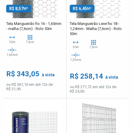
R$ 8,57
R$ 6,45
M²
M²
Tela Mangueirão fio 16 - 1,65mm
Tela Mangueirão Leve fio 18 -
- malha (7,6cm) - Rolo 50m
1,24mm - Malha (7,6cm) - Rolo
50m
50m
7,6cm
50m
7,6cm
1,65mm
1,24mm
R$ 343,05
R$ 258,14
à vista
à vista
ou R$ 361,10 em até 12x de
ou R$ 271,72 em até 12x de
R$ 31,90
R$ 24,00