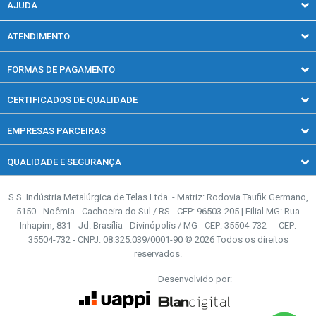
Concertinas
AJUDA
Blog
Gradil
Política de entrega
Revendedores
ATENDIMENTO
Obras e Serralheria
Política de privacidade
(51) 3723-1519
Quadras esportivas
Trocas e devoluções
FORMAS DE PAGAMENTO
Segunda a quinta-feira, das 08h00 às 18h00.
Sexta-feira, das 08h00 às 17h00.
Telas para Casa
CERTIFICADOS DE QUALIDADE
Telas Rurais
(51) 2193-0025
Segunda a quinta-feira, das 08h00 às 18h00.
EMPRESAS PARCEIRAS
Sexta-feira, das 08h00 às 17h00.
QUALIDADE E SEGURANÇA
contato@casadascercas.com.br
S.S. Indústria Metalúrgica de Telas Ltda. - Matriz: Rodovia Taufik Germano,
5150 - Noêmia - Cachoeira do Sul / RS - CEP: 96503-205 | Filial MG: Rua
Inhapim, 831 - Jd. Brasília - Divinópolis / MG - CEP: 35504-732 - - CEP:
35504-732 - CNPJ: 08.325.039/0001-90 © 2026 Todos os direitos
reservados.
Desenvolvido por:
Verificada por