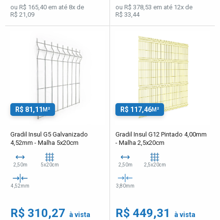
ou R$ 165,40 em até 8x de
ou R$ 378,53 em até 12x de
R$ 21,09
R$ 33,44
R$ 81,11
R$ 117,46
M²
M²
Gradil Insul G5 Galvanizado
Gradil Insul G12 Pintado 4,00mm
4,52mm - Malha 5x20cm
- Malha 2,5x20cm
2,50m
5x20cm
2,50m
2,5x20cm
4,52mm
3,80mm
R$ 310,27
R$ 449,31
à vista
à vista