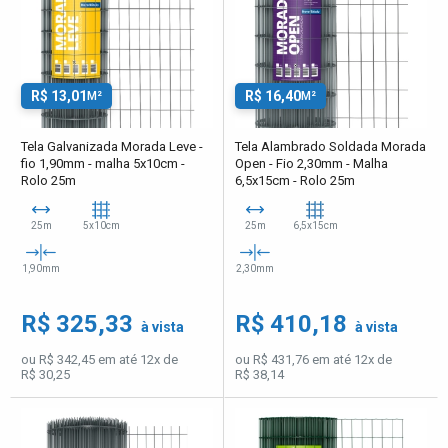
R$ 13,01
R$ 16,40
M²
M²
Tela Galvanizada Morada Leve -
Tela Alambrado Soldada Morada
fio 1,90mm - malha 5x10cm -
Open - Fio 2,30mm - Malha
Rolo 25m
6,5x15cm - Rolo 25m
25m
5x10cm
25m
6,5x15cm
1,90mm
2,30mm
R$ 325,33
R$ 410,18
à vista
à vista
ou R$ 342,45 em até 12x de
ou R$ 431,76 em até 12x de
R$ 30,25
R$ 38,14