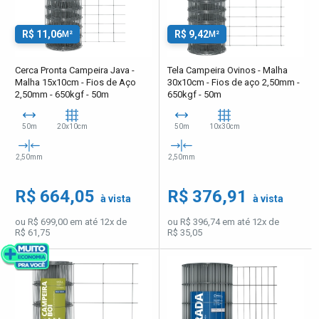
R$ 11,06
R$ 9,42
M²
M²
Cerca Pronta Campeira Java -
Tela Campeira Ovinos - Malha
Malha 15x10cm - Fios de Aço
30x10cm - Fios de aço 2,50mm -
2,50mm - 650kgf - 50m
650kgf - 50m
50m
20x10cm
50m
10x30cm
2,50mm
2,50mm
R$ 664,05
R$ 376,91
à vista
à vista
ou R$ 699,00 em até 12x de
ou R$ 396,74 em até 12x de
R$ 61,75
R$ 35,05