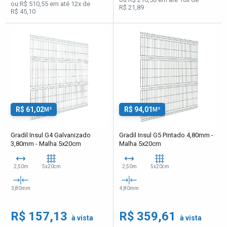
ou R$ 510,55 em até 12x de
R$ 21,89
R$ 45,10
R$ 61,02
R$ 94,01
M²
M²
Gradil Insul G4 Galvanizado
Gradil Insul G5 Pintado 4,80mm -
3,80mm - Malha 5x20cm
Malha 5x20cm
2,50m
5x20cm
2,50m
5x20cm
3,80mm
4,80mm
R$ 157,13
R$ 359,61
à vista
à vista