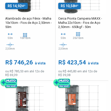
R$ 14,92
R$ 10,58
M²
M²
Alambrado de aço Fênix - Malha
Cerca Pronta Campeira MAXX -
10x10cm - Fios de Aço 2,50mm -
Malha 22x10cm - Fios de Aço
50m
2,50mm - 650kgf - 50m
50m
10x10cm
50m
20x10cm
2,50mm
2,50mm
R$ 746,26
R$ 423,54
à vista
à vista
ou R$ 785,53 em até 12x de
ou R$ 445,83 em até 12x de
R$ 69,39
R$ 39,38