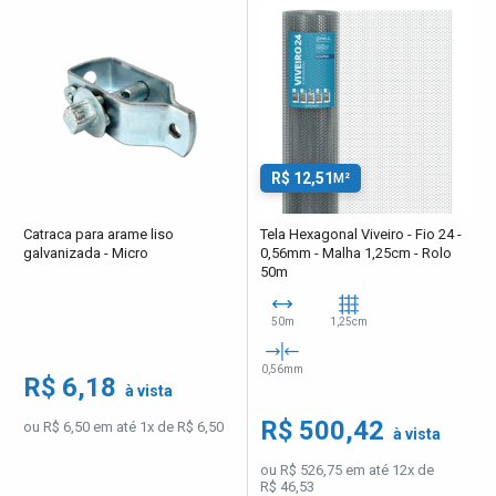
R$ 12,51
M²
Catraca para arame liso
Tela Hexagonal Viveiro - Fio 24 -
galvanizada - Micro
0,56mm - Malha 1,25cm - Rolo
50m
50m
1,25cm
0,56mm
R$ 6,18
à vista
R$ 500,42
ou R$ 6,50 em até 1x de R$ 6,50
à vista
ou R$ 526,75 em até 12x de
R$ 46,53