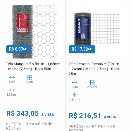
R$ 8,57
R$ 17,32
M²
M²
Tela Mangueirão fio 16 - 1,65mm
Tela Reboco FachaNet (Fio 18
- malha (7,6cm) - Rolo 50m
1,24mm / Malha 2,5cm) - Rolo
25m
50m
7,6cm
25m
2,50cm
1,65mm
1,24mm
R$ 343,05
R$ 216,51
à vista
à vista
ou R$ 361,10 em até 12x de
ou R$ 227,90 em até 11x de
R$ 31,90
R$ 21,75