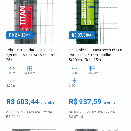
R$ 24,13
R$ 37,50
M²
M²
Tela Eletrosoldada Titan - Fio
Tela Soldada Brava revestida em
2,50mm - Malha 5x15cm - Rolo
PVC - Fio 2,50mm - Malha
25m
5x10cm - Rolo 25m
25m
5x15cm
25m
10x30cm
2,50mm
2,50mm
R$ 603,44
R$ 937,59
à vista
à vista
ou R$ 635,20 em até 12x de
ou R$ 986,93 em até 12x de
R$ 56,11
R$ 87,18