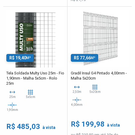
R$ 19,40
R$ 77,66
M²
M²
Tela Soldada Multy Uso 25m - Fio
Gradil Insul G4 Pintado 4,00mm -
1,90mm - Malha 5x5cm - Rolo
Malha 5x20cm
25m
2,50m
5x20cm
25m
5x5cm
4,00mm
1,90mm
R$ 199,98
R$ 485,03
à vista
à vista
ou R$ 210,50 em até 10x de