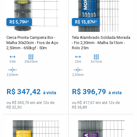
R$ 5,79
R$ 15,87
M²
M²
Cerca Pronta Campeira Boi -
Tela Alambrado Soldada Morada
Malha 30x20cm - Fios de Aço
- Fio 2,30mm - Malha 5x15cm -
2,50mm - 650kgf - 50m
Rolo 25m
50m
30x20cm
25m
5x15cm
2,50mm
2,30mm
R$ 347,42
R$ 396,79
à vista
à vista
ou R$ 365,70 em até 12x de
ou R$ 417,67 em até 12x de
R$ 32,30
R$ 36,89