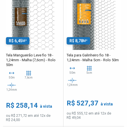
R$ 6,45
R$ 8,78
M²
M²
Tela Mangueirão Leve fio 18 -
Tela para Galinheiro fio 18 -
1,24mm - Malha (7,6cm) - Rolo
1,24mm - Malha 5cm - Rolo 50m
50m
50m
5cm
50m
7,6cm
1,24mm
1,24mm
R$ 527,37
R$ 258,14
à vista
à vista
ou R$ 555,12 em até 12x de
ou R$ 271,72 em até 12x de
R$ 49,04
R$ 24,00