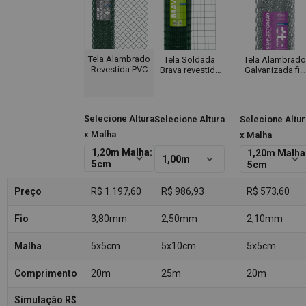
Tela Alambrado
Tela Soldada
Tela Alambrado
Revestida PVC
Brava revestida
Galvanizada fio
VERDE Fio 12
em PVC - Fio
14 (2,10mm)
(3,80mm) malha
2,50mm - Malha
malha 2" (5cm) -
(5cm) - Rolo 20m
5x10cm - Rolo
Rolo 20m
25m
Selecione Altura
Selecione Altura
Selecione Altur
x Malha
x Malha
1,20m Malha:
1,20m Malha
keyboard_arrow_down
keyboard_arrow_down
keyboard_arrow_down
1,00m
5cm
5cm
Preço
R$ 1.197,60
R$ 986,93
R$ 573,60
Fio
3,80mm
2,50mm
2,10mm
Malha
5x5cm
5x10cm
5x5cm
Comprimento
20m
25m
20m
Simulação R$