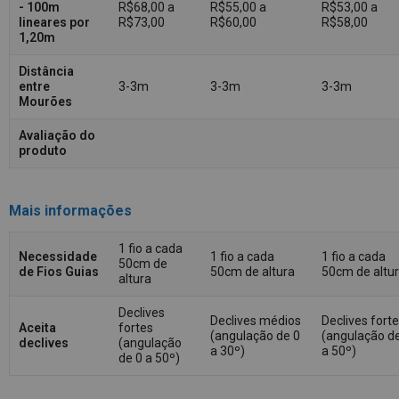
- 100m
R$68,00 a
R$55,00 a
R$53,00 a
lineares por
R$73,00
R$60,00
R$58,00
1,20m
Distância
entre
3-3m
3-3m
3-3m
Mourões
Avaliação do
produto
Mais informações
1 fio a cada
Necessidade
1 fio a cada
1 fio a cada
50cm de
de Fios Guias
50cm de altura
50cm de altu
altura
Declives
Declives médios
Declives fort
Aceita
fortes
(angulação de 0
(angulação d
declives
(angulação
a 30º)
a 50º)
de 0 a 50º)