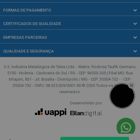
(51) 3723-1519
Quadras esportivas
Trocas e devoluções
FORMAS DE PAGAMENTO
Segunda a quinta-feira, das 08h00 às 18h00.
Sexta-feira, das 08h00 às 17h00.
Telas para Casa
CERTIFICADOS DE QUALIDADE
Telas Rurais
(51) 2193-0025
Segunda a quinta-feira, das 08h00 às 18h00.
EMPRESAS PARCEIRAS
Sexta-feira, das 08h00 às 17h00.
QUALIDADE E SEGURANÇA
contato@casadascercas.com.br
S.S. Indústria Metalúrgica de Telas Ltda. - Matriz: Rodovia Taufik Germano,
5150 - Noêmia - Cachoeira do Sul / RS - CEP: 96503-205 | Filial MG: Rua
Inhapim, 831 - Jd. Brasília - Divinópolis / MG - CEP: 35504-732 - - CEP:
35504-732 - CNPJ: 08.325.039/0001-90 © 2026 Todos os direitos
reservados.
Desenvolvido por:
Verificada por