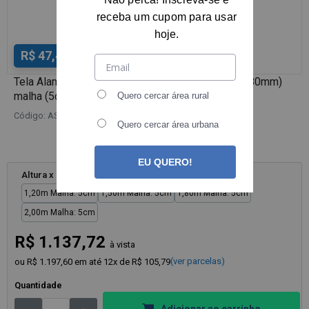
receba um cupom para usar
hoje.
R$ 47,40
M²
Tela Alambrado Revestida PVC VERDE Fio 12 (3,80mm)
malha (5cm) - Rolo 20m
Quero cercar área rural
Código: ASTPV125
Quero cercar área urbana
Envio para
todo o Brasil
EU QUERO!
Altura x Malha: Selecione
1,20m Malha: 5cm
1,50m Malha: 5cm
1,80m Malha: 5cm
2,00m Malha: 5cm
R$ 1.137,72
à vista
(ver parcelas)
ou R$ 1.197,60
em até 12x de R$ 105,79
Quantidade