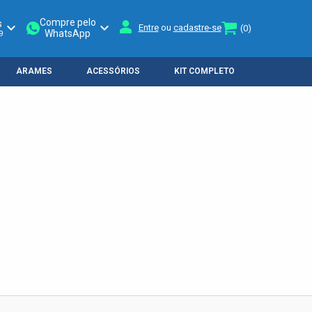
Compre pelo
s
keyboard_arrow_down
keyboard_arrow_down
Entre
ou
cadastre-se
(0)
WhatsApp
9
ARAMES
ACESSÓRIOS
KIT COMPLETO