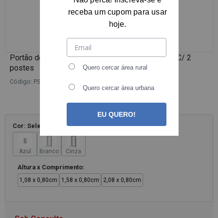
receba um cupom para usar
hoje.
Portão de abrir Gradil STANDARD Insul Pintado - C/ 2
postes
Quero cercar área rural
Código: PSACONS
Quero cercar área urbana
Envio para
todo o Brasil
EU QUERO!
Cor: Selecione
Azul
Branco
Cinza
Altura x Comprimento:
1,08 x 0,80cm
1,58 x 0,80cm
2,08 x 0,80cm