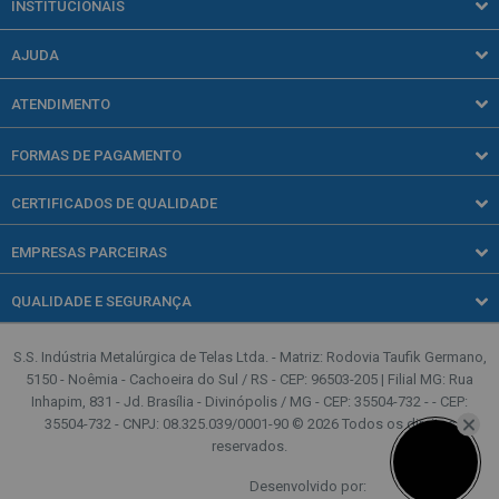
INSTITUCIONAIS
Arames
Quem somos
Concertinas
AJUDA
Blog
Gradil
Política de entrega
Revendedores
ATENDIMENTO
Obras e Serralheria
Política de privacidade
(51) 3723-1519
Quadras esportivas
Trocas e devoluções
FORMAS DE PAGAMENTO
Segunda a quinta-feira, das 08h00 às 18h00.
Sexta-feira, das 08h00 às 17h00.
Telas para Casa
CERTIFICADOS DE QUALIDADE
Telas Rurais
(51) 2193-0025
Segunda a quinta-feira, das 08h00 às 18h00.
EMPRESAS PARCEIRAS
Sexta-feira, das 08h00 às 17h00.
QUALIDADE E SEGURANÇA
contato@casadascercas.com.br
S.S. Indústria Metalúrgica de Telas Ltda. - Matriz: Rodovia Taufik Germano,
5150 - Noêmia - Cachoeira do Sul / RS - CEP: 96503-205 | Filial MG: Rua
Inhapim, 831 - Jd. Brasília - Divinópolis / MG - CEP: 35504-732 - - CEP:
35504-732 - CNPJ: 08.325.039/0001-90 © 2026 Todos os direitos
reservados.
Desenvolvido por: