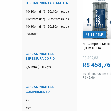
CERCAS PRONTAS - MALHA
10x10cm (inf) - 20x10cm (sup)
10x22cm (inf) - 20x22cm (sup)
10x30cm (inf) - 20x30cm (sup)
20x30cm
R$ 11,46
M²
KIT Campeira Maxx +
0,80m X 50m
CERCAS PRONTAS -
R$ 497,83
ESPESSURA DO FIO
R$ 458,7
2,50mm (650 kgf)
ou R$ 482,90 em até
R$ 42,66
CERCAS PRONTAS -
COMPRIMENTO
25m
50m