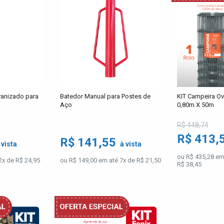
vanizado para
Batedor Manual para Postes de
KIT Campeira Ovi
Aço
0,80m X 50m
R$ 448,74
R$ 413,
R$ 141,55
 vista
à vista
ou R$ 435,28 em
2x de R$ 24,95
ou R$ 149,00 em até 7x de R$ 21,50
R$ 38,45