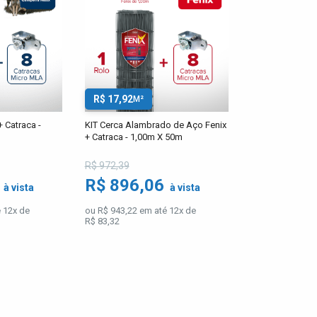
R$ 17,92
M²
 Catraca -
KIT Cerca Alambrado de Aço Fenix
+ Catraca - 1,00m X 50m
R$ 972,39
6
R$ 896,06
à vista
à vista
 12x de
ou R$ 943,22 em até 12x de
R$ 83,32