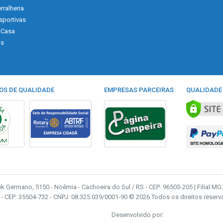
rralheria
sportivas
 Casa
is
OS DE QUALIDADE
EMPRESAS PARCEIRAS
QUALIDADE
fik Germano, 5150 - Noêmia - Cachoeira do Sul / RS - CEP: 96503-205 | Filial MG: 
- - CEP: 35504-732 - CNPJ: 08.325.039/0001-90 © 2026 Todos os direitos reserv
Desenvolvido por: