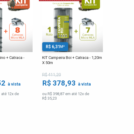
R$ 6,31
M²
no + Catraca -
KIT Campeira Boi + Catraca - 1,20m
X 50m
R$ 411,20
52
R$ 378,93
à vista
à vista
 até 12x de
ou R$ 398,87 em até 12x de
R$ 35,23