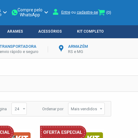
Compre pelo
s
keyboard_arrow_down
keyboard_arrow_down
Entre
ou
cadastre-se
(0)
WhatsApp
9
ARAMES
ACESSÓRIOS
KIT COMPLETO
TRANSPORTADORA
ARMAZÉM
envio rápido e seguro
RS e MG
gina
Ordenar por