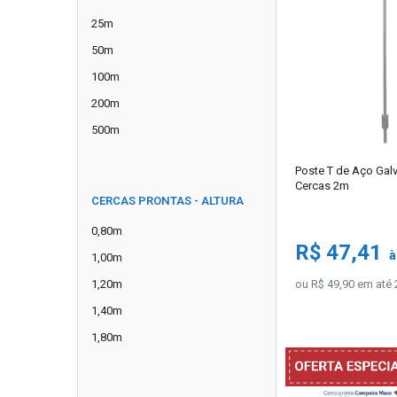
25m
50m
100m
200m
500m
Poste T de Aço Gal
Cercas 2m
CERCAS PRONTAS - ALTURA
0,80m
R$ 47,41
à
1,00m
1,20m
ou R$ 49,90 em até 
1,40m
1,80m