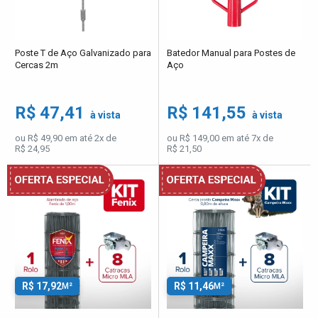
Poste T de Aço Galvanizado para
Batedor Manual para Postes de
Cercas 2m
Aço
R$ 47,41
R$ 141,55
à vista
à vista
ou R$ 49,90 em até 2x de
ou R$ 149,00 em até 7x de
R$ 24,95
R$ 21,50
R$ 17,92
R$ 11,46
M²
M²