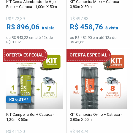
KIT Cerca Alambrado de Aço
KIT Campeira Maxx + Catraca -
Fenix + Catraca - 1,00m X 50m
0,80m X 50m
R$ 972,39
R$ 497,83
R$ 896,06
R$ 458,76
à vista
à vista
ou R$ 943,22 em até 12x de
ou R$ 482,90 em até 12x de
R$ 83,32
R$ 42,66
R$ 6,31
M²
KIT Campeira Boi + Catraca -
KIT Campeira Ovino + Catraca -
1,20m X 50m
0,80m X 50m
R$ 411,20
R$ 448,74