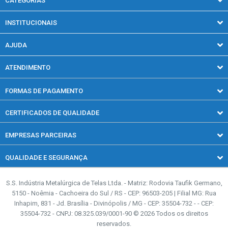
CATEGORIAS
Acessórios
INSTITUCIONAIS
Arames
Quem somos
Concertinas
AJUDA
Blog
Gradil
Política de entrega
Revendedores
ATENDIMENTO
Obras e Serralheria
Política de privacidade
(51) 3723-1519
Quadras esportivas
Trocas e devoluções
FORMAS DE PAGAMENTO
Segunda a quinta-feira, das 08h00 às 18h00.
Sexta-feira, das 08h00 às 17h00.
Telas para Casa
CERTIFICADOS DE QUALIDADE
Telas Rurais
(51) 2193-0025
Segunda a quinta-feira, das 08h00 às 18h00.
EMPRESAS PARCEIRAS
Sexta-feira, das 08h00 às 17h00.
QUALIDADE E SEGURANÇA
contato@casadascercas.com.br
S.S. Indústria Metalúrgica de Telas Ltda. - Matriz: Rodovia Taufik Germano,
5150 - Noêmia - Cachoeira do Sul / RS - CEP: 96503-205 | Filial MG: Rua
Inhapim, 831 - Jd. Brasília - Divinópolis / MG - CEP: 35504-732 - - CEP:
35504-732 - CNPJ: 08.325.039/0001-90 © 2026 Todos os direitos
reservados.